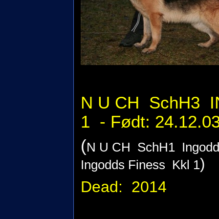
N U CH SchH3 I
1 - Født: 24.12.0
(
N U CH SchH1 Ingodd
)
Ingodds Finess Kkl 1
Dead: 2014