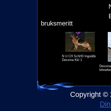
Norsk Utstil
Bestått SchH3 
bruksmeritt
N U CH SchH3 Ingodds
Dessina Kkl 1
Dessina
bitearbe
Copyright © 
Din